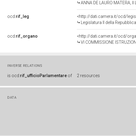
ANNA DE LAURO MATERA, II Le
ocd:
rif_leg
<http://dati.camera.it/ocd/legi
Legislatura II della Repubbli
ocd:
rif_organo
<http://dati.camera.it/ocd/or
VI COMMISSIONE ISTRUZION
INVERSE RELATIONS
is
ocd:
rif_ufficioParlamentare
of
2 resources
DATA