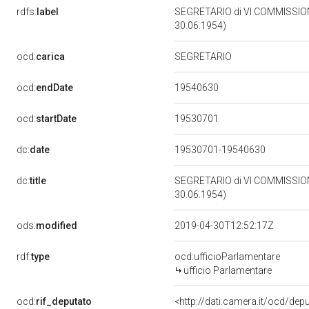
rdfs:
label
SEGRETARIO di VI COMMISSION
30.06.1954)
ocd:
carica
SEGRETARIO
19540630
ocd:
endDate
19530701
ocd:
startDate
dc:
date
19530701-19540630
dc:
title
SEGRETARIO di VI COMMISSION
30.06.1954)
ods:
modified
2019-04-30T12:52:17Z
rdf:
type
ocd:ufficioParlamentare
ufficio Parlamentare
ocd:
rif_deputato
<http://dati.camera.it/ocd/dep