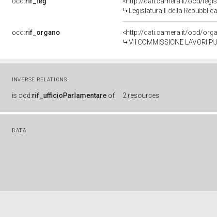
ocd:
rif_leg
<http://dati.camera.it/ocd/legi
Legislatura II della Repubbli
ocd:
rif_organo
<http://dati.camera.it/ocd/or
VII COMMISSIONE LAVORI PU
INVERSE RELATIONS
is
ocd:
rif_ufficioParlamentare
of
2 resources
DATA