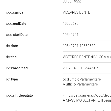
30.06.1955)
ocd:
carica
VICEPRESIDENTE
19550630
ocd:
endDate
19540701
ocd:
startDate
dc:
date
19540701-19550630
dc:
title
VICEPRESIDENTE di VII COMMI
ods:
modified
2019-04-30T12:44:28Z
rdf:
type
ocd:ufficioParlamentare
ufficio Parlamentare
ocd:
rif_deputato
<http://dati.camera.it/ocd/de
MASSIMO DEL FANTE, II Legis