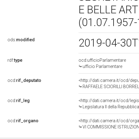
E BELLE ART
(01.07.1957
2019-04-30T
ods:
modified
rdf:
type
ocd:ufficioParlamentare
ufficio Parlamentare
ocd:
rif_deputato
<http://dati.camera.it/ocd/de
RAFFAELE SCIORILLI BORRELLI,
ocd:
rif_leg
<http://dati.camera.it/ocd/legi
Legislatura II della Repubbli
ocd:
rif_organo
<http://dati.camera.it/ocd/or
VI COMMISSIONE ISTRUZION