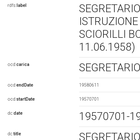
SEGRETARIO
rdfs:
label
ISTRUZIONE 
SCIORILLI B
11.06.1958)
SEGRETARI
ocd:
carica
19580611
ocd:
endDate
19570701
ocd:
startDate
19570701-1
dc:
date
SEGRETARIO
dc:
title