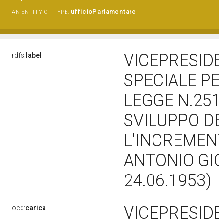
ufficioParlamentare
AN ENTITY OF TYPE:
VICEPRESID
rdfs:
label
SPECIALE PE
LEGGE N.251
SVILUPPO D
L'INCREMEN
ANTONIO GIO
24.06.1953)
VICEPRESI
ocd:
carica