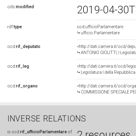
2019-04-30T
ods:
modified
rdf:
type
ocd:ufficioParlamentare
ufficio Parlamentare
ocd:
rif_deputato
<http://dati.camera.it/ocd/dep
ANTONIO GIOLITTI, I Legislat
ocd:
rif_leg
<http://dati.camera.it/ocd/legi
Legislatura I della Repubblic
ocd:
rif_organo
<http://dati.camera.it/ocd/or
COMMISSIONE SPECIALE PER L'ESAME DEL 
INVERSE RELATIONS
2 resources
is
ocd:
rif_ufficioParlamentare
of