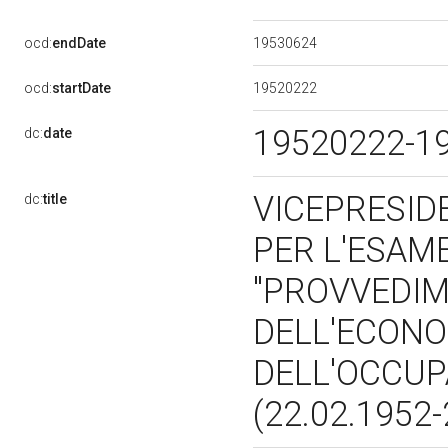
19530624
ocd:
endDate
19520222
ocd:
startDate
19520222-1
dc:
date
VICEPRESID
dc:
title
PER L'ESAME
"PROVVEDIM
DELL'ECONO
DELL'OCCUPA
(22.02.1952