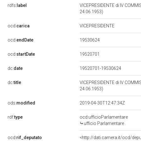
rdfs:
label
VICEPRESIDENTE di IV COMMIS
24.06.1953)
ocd:
carica
VICEPRESIDENTE
19530624
ocd:
endDate
19520701
ocd:
startDate
dc:
date
19520701-19530624
dc:
title
VICEPRESIDENTE di IV COMMIS
24.06.1953)
ods:
modified
2019-04-30T12:47:34Z
rdf:
type
ocd:ufficioParlamentare
ufficio Parlamentare
ocd:
rif_deputato
<http://dati.camera.it/ocd/de