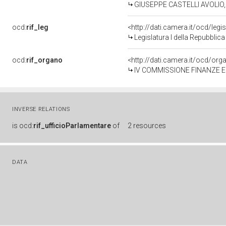
GIUSEPPE CASTELLI AVOLIO, I 
ocd:
rif_leg
<http://dati.camera.it/ocd/legi
Legislatura I della Repubblic
ocd:
rif_organo
<http://dati.camera.it/ocd/or
IV COMMISSIONE FINANZE 
INVERSE RELATIONS
is
ocd:
rif_ufficioParlamentare
of
2 resources
DATA