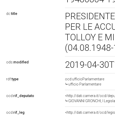
PRESIDENTE
dc:
title
PER LE ACCU
TOLLOY E M
(04.08.1948
2019-04-30T
ods:
modified
rdf:
type
ocd:ufficioParlamentare
ufficio Parlamentare
ocd:
rif_deputato
<http://dati.camera.it/ocd/de
GIOVANNI GRONCHI, I Legisla
ocd:
rif_leg
<http://dati.camera.it/ocd/legi