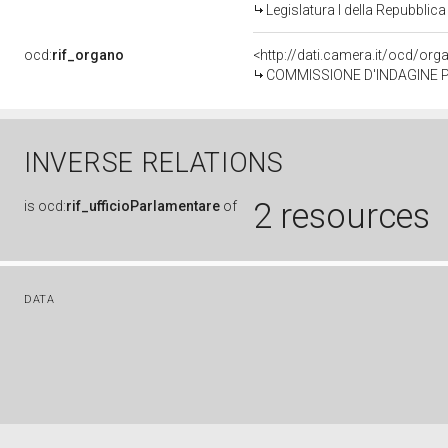
Legislatura I della Repubblic
ocd:
rif_organo
<http://dati.camera.it/ocd/or
COMMISSIONE D'INDAGINE PE
INVERSE RELATIONS
2 resources
is
ocd:
rif_ufficioParlamentare
of
DATA