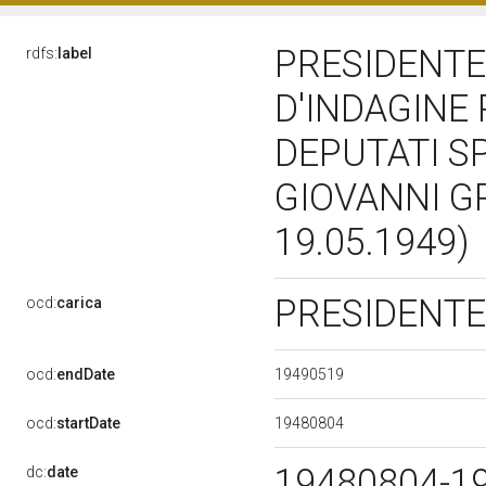
PRESIDENTE
rdfs:
label
D'INDAGINE 
DEPUTATI SP
GIOVANNI GR
19.05.1949)
PRESIDENT
ocd:
carica
19490519
ocd:
endDate
19480804
ocd:
startDate
19480804-1
dc:
date