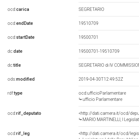
ocd:
carica
SEGRETARIO
19510709
ocd:
endDate
19500701
ocd:
startDate
dc:
date
19500701-19510709
dc:
title
SEGRETARIO di IV COMMISSION
ods:
modified
2019-04-30T12:49:52Z
rdf:
type
ocd:ufficioParlamentare
ufficio Parlamentare
ocd:
rif_deputato
<http://dati.camera.it/ocd/de
MARIO MARTINELLI, I Legislat
ocd:
rif_leg
<http://dati.camera.it/ocd/legi