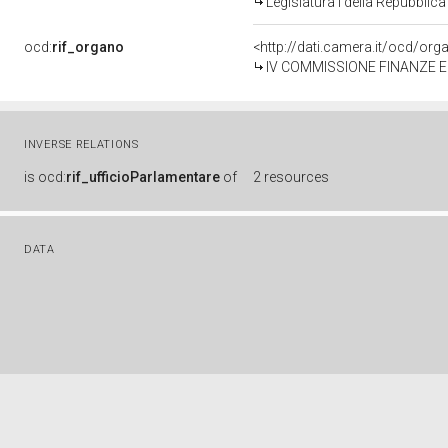
Legislatura I della Repubblic
ocd:
rif_organo
<http://dati.camera.it/ocd/or
IV COMMISSIONE FINANZE 
INVERSE RELATIONS
is
ocd:
rif_ufficioParlamentare
of
2 resources
DATA