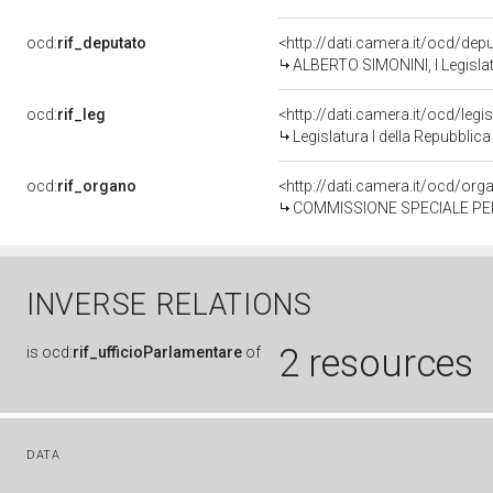
ocd:
rif_deputato
<http://dati.camera.it/ocd/de
ALBERTO SIMONINI, I Legislat
ocd:
rif_leg
<http://dati.camera.it/ocd/legi
Legislatura I della Repubblic
ocd:
rif_organo
<http://dati.camera.it/ocd/or
COMMISSIONE SPECIALE PER L'ESAME DEL
INVERSE RELATIONS
2 resources
is
ocd:
rif_ufficioParlamentare
of
DATA