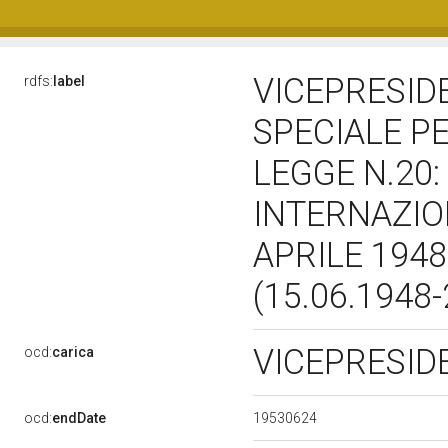
VICEPRESID
rdfs:
label
SPECIALE PE
LEGGE N.20:
INTERNAZION
APRILE 1948
(15.06.1948
VICEPRESI
ocd:
carica
19530624
ocd:
endDate