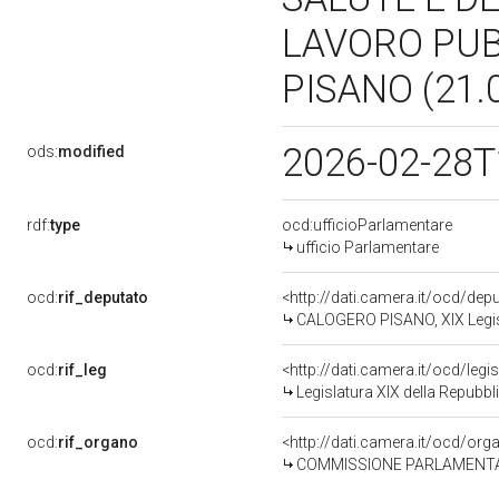
LAVORO PUBB
PISANO (21.
2026-02-28T
ods:
modified
rdf:
type
ocd:ufficioParlamentare
ufficio Parlamentare
ocd:
rif_deputato
<http://dati.camera.it/ocd/de
CALOGERO PISANO, XIX Legisl
ocd:
rif_leg
<http://dati.camera.it/ocd/legi
Legislatura XIX della Repubbl
ocd:
rif_organo
<http://dati.camera.it/ocd/or
COMMISSIONE PARLAMENTARE DI INCHIESTA SULLE COND