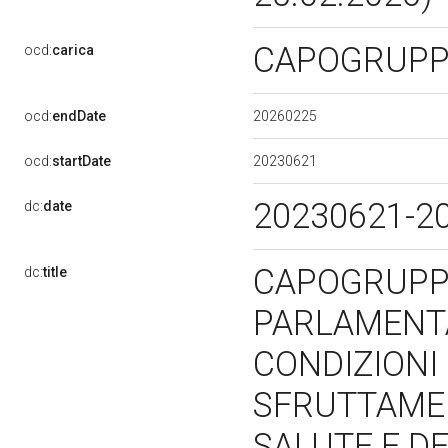
CAPOGRUP
ocd:
carica
20260225
ocd:
endDate
20230621
ocd:
startDate
20230621-2
dc:
date
CAPOGRUPP
dc:
title
PARLAMENTA
CONDIZIONI 
SFRUTTAMEN
SALUTE E DE