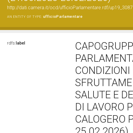
http://dati.camera.it/ocd/ufficioParlamentare.rdf/up19_
ufficioParlamentare
AN ENTITY OF TYPE:
CAPOGRUPP
rdfs:
label
PARLAMENTA
CONDIZIONI 
SFRUTTAMEN
SALUTE E D
DI LAVORO P
CALOGERO PI
25.02.2026)