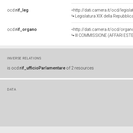
ocd:
rif_leg
<http://dati.camera.it/ocd/legisl
Legislatura XIX della Repubblic
ocd:
rif_organo
<http://dati.camera.it/ocd/orga
III COMMISSIONE (AFFARI EST
INVERSE RELATIONS
is
ocd:
rif_ufficioParlamentare
of
2 resources
DATA