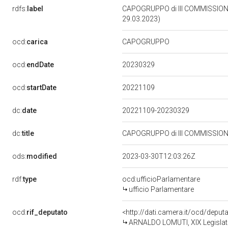
rdfs:
label
CAPOGRUPPO di III COMMISSIONE
29.03.2023)
ocd:
carica
CAPOGRUPPO
20230329
ocd:
endDate
20221109
ocd:
startDate
dc:
date
20221109-20230329
dc:
title
CAPOGRUPPO di III COMMISSIONE
ods:
modified
2023-03-30T12:03:26Z
rdf:
type
ocd:ufficioParlamentare
ufficio Parlamentare
ocd:
rif_deputato
<http://dati.camera.it/ocd/depu
ARNALDO LOMUTI, XIX Legislatu