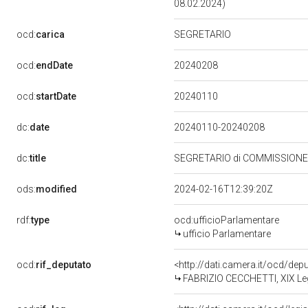
08.02.2024)
ocd:
carica
SEGRETARIO
20240208
ocd:
endDate
20240110
ocd:
startDate
dc:
date
20240110-20240208
dc:
title
SEGRETARIO di COMMISSIONE 
ods:
modified
2024-02-16T12:39:20Z
rdf:
type
ocd:ufficioParlamentare
ufficio Parlamentare
ocd:
rif_deputato
<http://dati.camera.it/ocd/de
FABRIZIO CECCHETTI, XIX Leg