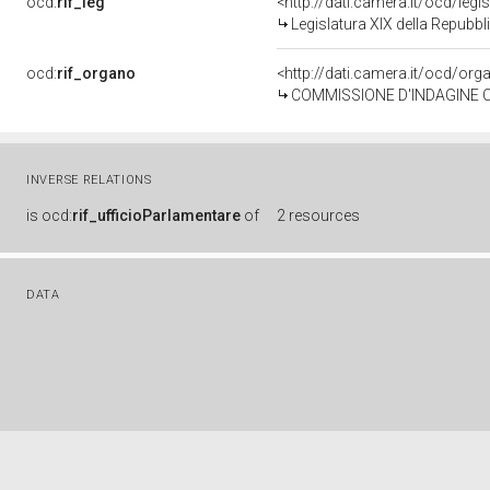
ocd:
rif_leg
<http://dati.camera.it/ocd/legi
Legislatura XIX della Repubbl
ocd:
rif_organo
<http://dati.camera.it/ocd/or
COMMISSIONE D'INDAGINE 
INVERSE RELATIONS
is
ocd:
rif_ufficioParlamentare
of
2 resources
DATA