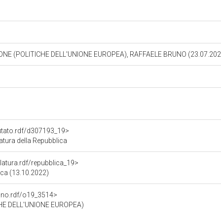
ONE (POLITICHE DELL'UNIONE EUROPEA), RAFFAELE BRUNO (23.07.20
putato.rdf/d307193_19>
tura della Repubblica
slatura.rdf/repubblica_19>
ica (13.10.2022)
gano.rdf/o19_3514>
HE DELL'UNIONE EUROPEA)