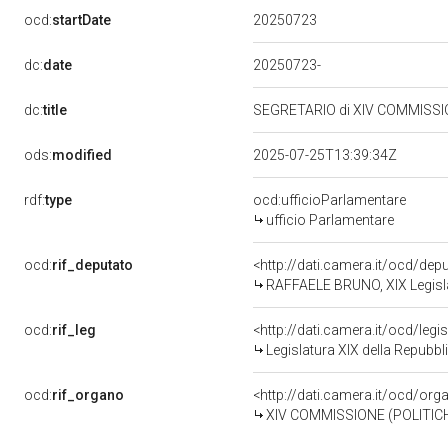
20250723
ocd:
startDate
dc:
date
20250723-
dc:
title
SEGRETARIO di XIV COMMISSI
ods:
modified
2025-07-25T13:39:34Z
rdf:
type
ocd:ufficioParlamentare
ufficio Parlamentare
ocd:
rif_deputato
<http://dati.camera.it/ocd/de
RAFFAELE BRUNO, XIX Legisla
ocd:
rif_leg
<http://dati.camera.it/ocd/legi
Legislatura XIX della Repubbl
ocd:
rif_organo
<http://dati.camera.it/ocd/or
XIV COMMISSIONE (POLITIC