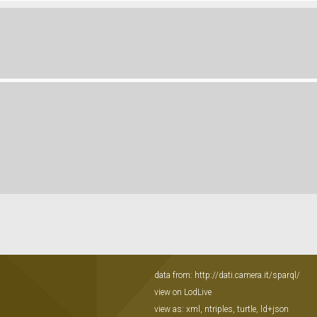
data from:
http://dati.camera.it/sparql/
view on LodLive
view as:
xml
,
ntriples
,
turtle
,
ld+json