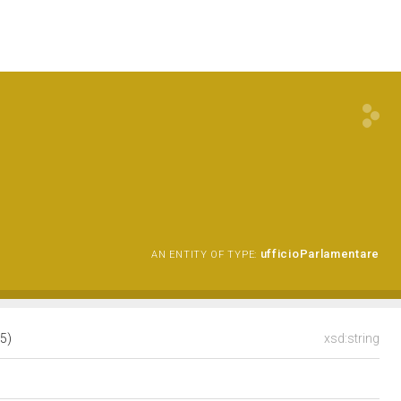
ufficioParlamentare
AN ENTITY OF TYPE:
25)
xsd:string