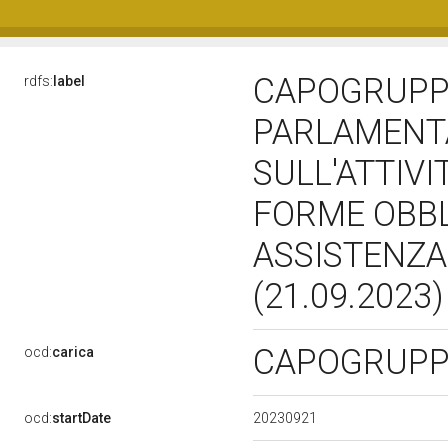
CAPOGRUPP
rdfs:
label
PARLAMENT
SULL'ATTIVI
FORME OBBL
ASSISTENZA
(21.09.2023
CAPOGRUP
ocd:
carica
20230921
ocd:
startDate