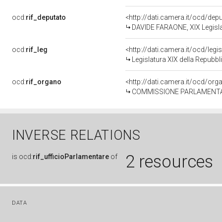
ocd:
rif_deputato
<http://dati.camera.it/ocd/de
DAVIDE FARAONE, XIX Legisla
ocd:
rif_leg
<http://dati.camera.it/ocd/legi
Legislatura XIX della Repubbl
ocd:
rif_organo
<http://dati.camera.it/ocd/or
COMMISSIONE PARLAMENTARE DI CONTRO
INVERSE RELATIONS
2 resources
is
ocd:
rif_ufficioParlamentare
of
DATA