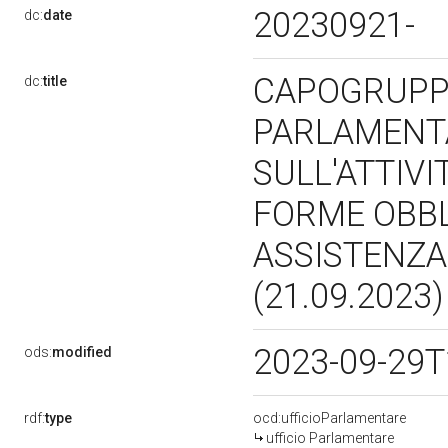
20230921-
dc:
date
CAPOGRUPP
dc:
title
PARLAMENT
SULL'ATTIVI
FORME OBBL
ASSISTENZA
(21.09.2023
2023-09-29T
ods:
modified
rdf:
type
ocd:ufficioParlamentare
ufficio Parlamentare