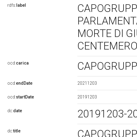
CAPOGRUPP
rdfs:
label
PARLAMENTA
MORTE DI GI
CENTEMERO (
CAPOGRUP
ocd:
carica
20211203
ocd:
endDate
20191203
ocd:
startDate
20191203-2
dc:
date
CAPOGRUPP
dc:
title