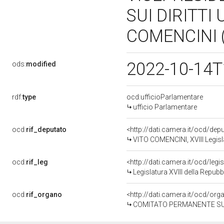
SUI DIRITTI
COMENCINI (
2022-10-14T
ods:
modified
rdf:
type
ocd:ufficioParlamentare
ufficio Parlamentare
ocd:
rif_deputato
<http://dati.camera.it/ocd/de
VITO COMENCINI, XVIII Legisl
ocd:
rif_leg
<http://dati.camera.it/ocd/legi
Legislatura XVIII della Repub
ocd:
rif_organo
<http://dati.camera.it/ocd/or
COMITATO PERMANENTE SUI