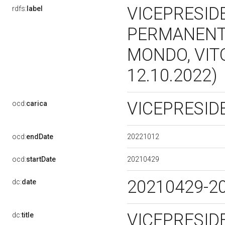
VICEPRESID
rdfs:
label
PERMANENTE
MONDO, VITO
12.10.2022)
VICEPRESI
ocd:
carica
20221012
ocd:
endDate
20210429
ocd:
startDate
20210429-2
dc:
date
VICEPRESID
dc:
title