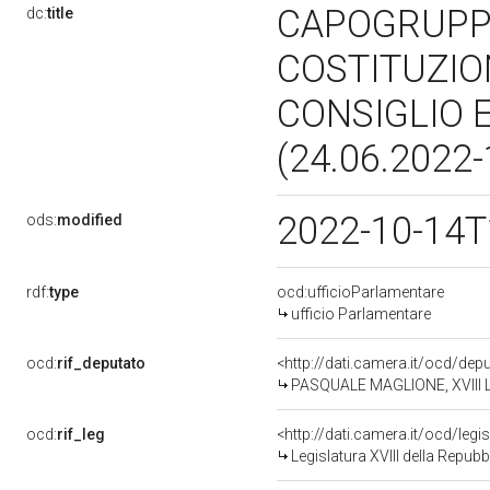
CAPOGRUPPO
dc:
title
COSTITUZIO
CONSIGLIO 
(24.06.2022
2022-10-14T
ods:
modified
rdf:
type
ocd:ufficioParlamentare
ufficio Parlamentare
ocd:
rif_deputato
<http://dati.camera.it/ocd/de
PASQUALE MAGLIONE, XVIII Le
ocd:
rif_leg
<http://dati.camera.it/ocd/legi
Legislatura XVIII della Repub