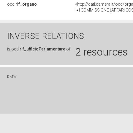
ocd:
rif_organo
<http://dati.camera.it/ocd/or
I COMMISSIONE (AFFARI COS
INVERSE RELATIONS
2 resources
is
ocd:
rif_ufficioParlamentare
of
DATA