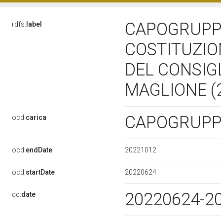
CAPOGRUPPO
rdfs:
label
COSTITUZIO
DEL CONSIGL
MAGLIONE (2
CAPOGRUP
ocd:
carica
20221012
ocd:
endDate
20220624
ocd:
startDate
20220624-2
dc:
date