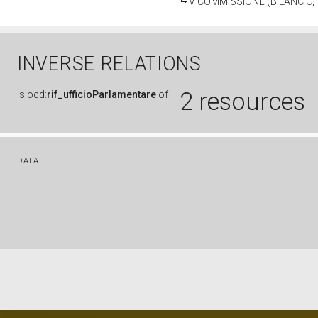
V COMMISSIONE (BILANCIO
INVERSE RELATIONS
2 resources
is
ocd:
rif_ufficioParlamentare
of
DATA