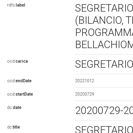
SEGRETARIO
rdfs:
label
(BILANCIO, 
PROGRAMMAZ
BELLACHIOMA
SEGRETARI
ocd:
carica
20221012
ocd:
endDate
20200729
ocd:
startDate
20200729-2
dc:
date
SEGRETARIO 
dc:
title