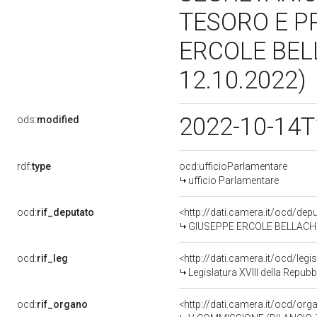
TESORO E P
ERCOLE BEL
12.10.2022)
2022-10-14T
ods:
modified
rdf:
type
ocd:ufficioParlamentare
ufficio Parlamentare
ocd:
rif_deputato
<http://dati.camera.it/ocd/de
GIUSEPPE ERCOLE BELLACHIOM
ocd:
rif_leg
<http://dati.camera.it/ocd/legi
Legislatura XVIII della Repub
ocd:
rif_organo
<http://dati.camera.it/ocd/or