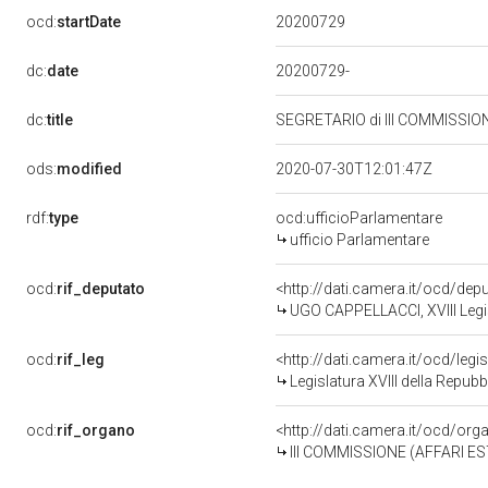
20200729
ocd:
startDate
dc:
date
20200729-
dc:
title
SEGRETARIO di III COMMISSIO
ods:
modified
2020-07-30T12:01:47Z
rdf:
type
ocd:ufficioParlamentare
ufficio Parlamentare
ocd:
rif_deputato
<http://dati.camera.it/ocd/de
UGO CAPPELLACCI, XVIII Legis
ocd:
rif_leg
<http://dati.camera.it/ocd/legi
Legislatura XVIII della Repub
ocd:
rif_organo
<http://dati.camera.it/ocd/or
III COMMISSIONE (AFFARI E