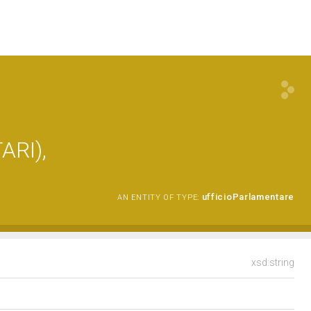
ARI),
ufficioParlamentare
AN ENTITY OF TYPE:
xsd:string