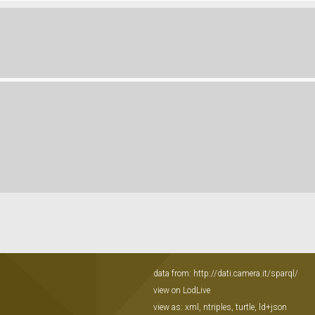
data from:
http://dati.camera.it/sparql/
view on LodLive
view as:
xml
,
ntriples
,
turtle
,
ld+json