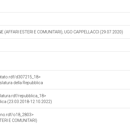
NE (AFFARI ESTERI E COMUNITARI), UGO CAPPELLACCI (29.07.2020)
putato.rdf/d307215_18>
latura della Repubblica
slatura.rdf/repubblica_18>
blica (23.03.2018-12.10.2022)
gano.rdf/o18_2803>
STERI E COMUNITARI)