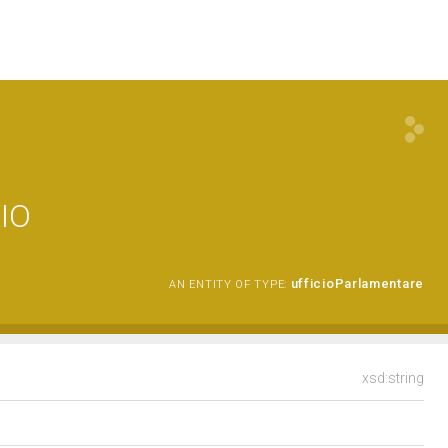
IO
ufficioParlamentare
AN ENTITY OF TYPE:
xsd:string