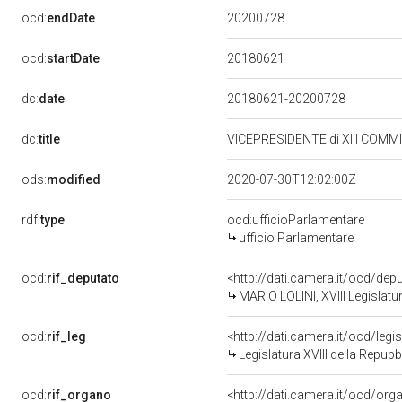
20200728
ocd:
endDate
20180621
ocd:
startDate
dc:
date
20180621-20200728
dc:
title
VICEPRESIDENTE di XIII COMM
ods:
modified
2020-07-30T12:02:00Z
rdf:
type
ocd:ufficioParlamentare
ufficio Parlamentare
ocd:
rif_deputato
<http://dati.camera.it/ocd/de
MARIO LOLINI, XVIII Legislatu
ocd:
rif_leg
<http://dati.camera.it/ocd/legi
Legislatura XVIII della Repub
ocd:
rif_organo
<http://dati.camera.it/ocd/or