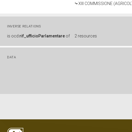
XIII COMMISSIONE (AGRICO
INVERSE RELATIONS
is
ocd:
rif_ufficioParlamentare
of
2 resources
DATA