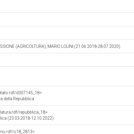
ISSIONE (AGRICOLTURA), MARIO LOLINI (21.06.2018-28.07.2020)
putato.rdf/d307145_18>
ra della Repubblica
slatura.rdf/repubblica_18>
blica (23.03.2018-12.10.2022)
gano.rdf/o18_2813>