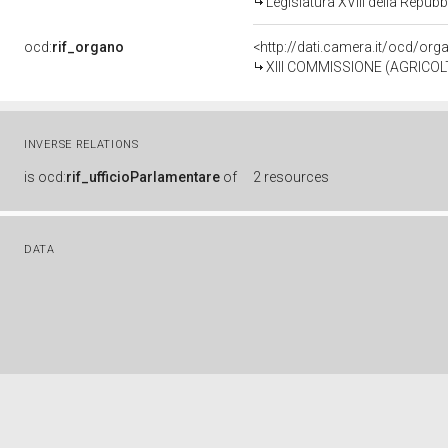
Legislatura XVIII della Repub
ocd:
rif_organo
<http://dati.camera.it/ocd/or
XIII COMMISSIONE (AGRICO
INVERSE RELATIONS
is
ocd:
rif_ufficioParlamentare
of
2 resources
DATA