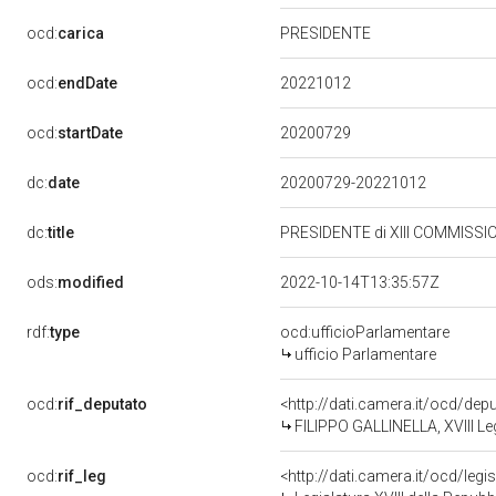
ocd:
carica
PRESIDENTE
20221012
ocd:
endDate
20200729
ocd:
startDate
dc:
date
20200729-20221012
dc:
title
PRESIDENTE di XIII COMMISSI
ods:
modified
2022-10-14T13:35:57Z
rdf:
type
ocd:ufficioParlamentare
ufficio Parlamentare
ocd:
rif_deputato
<http://dati.camera.it/ocd/de
FILIPPO GALLINELLA, XVIII Le
ocd:
rif_leg
<http://dati.camera.it/ocd/legi