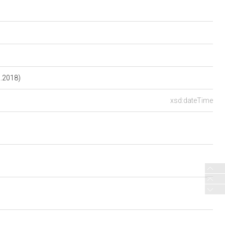
.2018)
xsd:dateTime