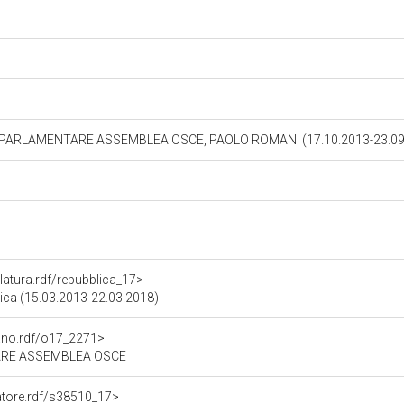
 PARLAMENTARE ASSEMBLEA OSCE, PAOLO ROMANI (17.10.2013-23.09
slatura.rdf/repubblica_17>
blica (15.03.2013-22.03.2018)
gano.rdf/o17_2271>
RE ASSEMBLEA OSCE
natore.rdf/s38510_17>