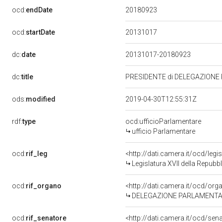
20180923
ocd:
endDate
20131017
ocd:
startDate
dc:
date
20131017-20180923
dc:
title
PRESIDENTE di DELEGAZIONE
ods:
modified
2019-04-30T12:55:31Z
rdf:
type
ocd:ufficioParlamentare
ufficio Parlamentare
ocd:
rif_leg
<http://dati.camera.it/ocd/legi
Legislatura XVII della Repub
ocd:
rif_organo
<http://dati.camera.it/ocd/or
DELEGAZIONE PARLAMENTA
ocd:
rif_senatore
<http://dati.camera.it/ocd/se