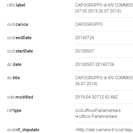
rdfs:
label
CAPOGRUPPO di XIV COMMISS
(07.05.2013-26.07.2014)
ocd:
carica
CAPOGRUPPO
20140726
ocd:
endDate
20130507
ocd:
startDate
dc:
date
20130507-20140726
dc:
title
CAPOGRUPPO di XIV COMMISSI
26.07.2014)
ods:
modified
2019-04-30T12:42:48Z
rdf:
type
ocd:ufficioParlamentare
ufficio Parlamentare
ocd:
rif_deputato
<http://dati.camera.it/ocd/de