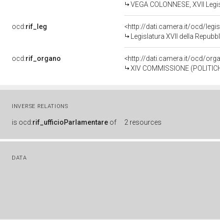
VEGA COLONNESE, XVII Legisl
ocd:
rif_leg
<http://dati.camera.it/ocd/legi
Legislatura XVII della Repub
ocd:
rif_organo
<http://dati.camera.it/ocd/or
XIV COMMISSIONE (POLITIC
INVERSE RELATIONS
is
ocd:
rif_ufficioParlamentare
of
2 resources
DATA