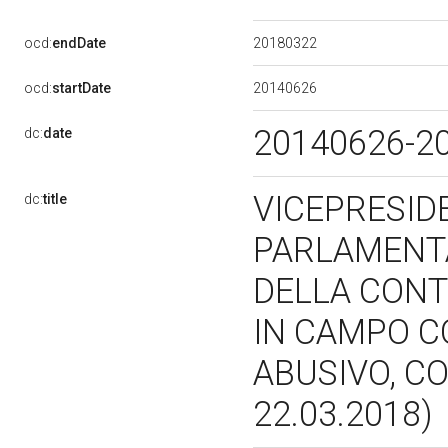
20180322
ocd:
endDate
20140626
ocd:
startDate
20140626-2
dc:
date
VICEPRESID
dc:
title
PARLAMENTA
DELLA CONT
IN CAMPO C
ABUSIVO, C
22.03.2018)