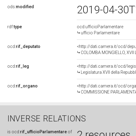
2019-04-30T
ods:
modified
rdf:
type
ocd:ufficioParlamentare
ufficio Parlamentare
ocd:
rif_deputato
<http://dati.camera.it/ocd/de
COLOMBA MONGIELLO, XVII Le
ocd:
rif_leg
<http://dati.camera.it/ocd/legi
Legislatura XVII della Repub
ocd:
rif_organo
<http://dati.camera.it/ocd/or
COMMISSIONE PARLAMENTARE DI INCHIES
INVERSE RELATIONS
2 resources
is
ocd:
rif_ufficioParlamentare
of