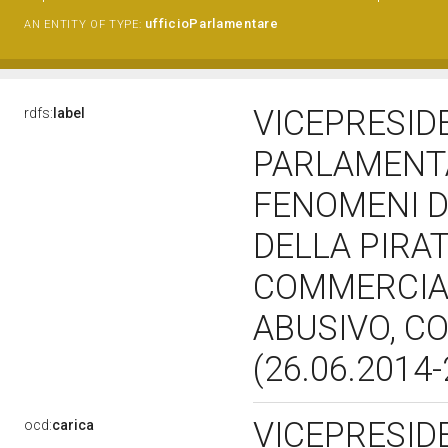
ufficioParlamentare
AN ENTITY OF TYPE:
VICEPRESID
rdfs:
label
PARLAMENTA
FENOMENI D
DELLA PIRA
COMMERCIA
ABUSIVO, C
(26.06.2014
VICEPRESI
ocd:
carica