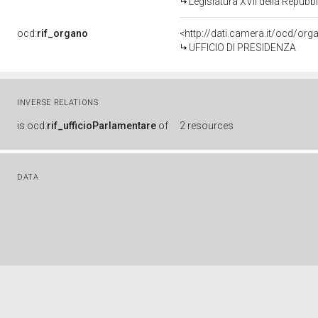
Legislatura XVII della Repub
ocd:
rif_organo
<http://dati.camera.it/ocd/or
UFFICIO DI PRESIDENZA
INVERSE RELATIONS
is
ocd:
rif_ufficioParlamentare
of
2 resources
DATA