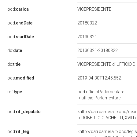
ocd:
carica
VICEPRESIDENTE
20180322
ocd:
endDate
20130321
ocd:
startDate
dc:
date
20130321-20180322
dc:
title
VICEPRESIDENTE di UFFICIO D
ods:
modified
2019-04-30T12:45:55Z
rdf:
type
ocd:ufficioParlamentare
ufficio Parlamentare
ocd:
rif_deputato
<http://dati.camera.it/ocd/de
ROBERTO GIACHETTI, XVII Leg
ocd:
rif_leg
<http://dati.camera.it/ocd/legi