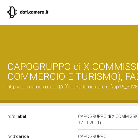
CAPOGRUPPO di X COMMISSIO
COMMERCIO E TURISMO), FABI
http://dati.camera.it/ocd/ufficioParlamentare.rdf/up16_
rdfs:
label
CAPOGRUPPO di X COMMISSION
12.11.2011)
ocd:
carica
CAPOGRUPPO