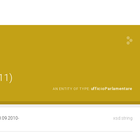
11)
ufficioParlamentare
AN ENTITY OF TYPE:
.09.2010-
xsd:string