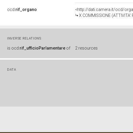
ocd:
rif_organo
<http://dati.camera.it/ocd/or
X COMMISSIONE (ATTIVITA'
INVERSE RELATIONS
is
ocd:
rif_ufficioParlamentare
of
2 resources
DATA