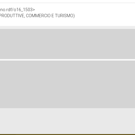
gano.rdf/o16_1503>
 PRODUTTIVE, COMMERCIO E TURISMO)