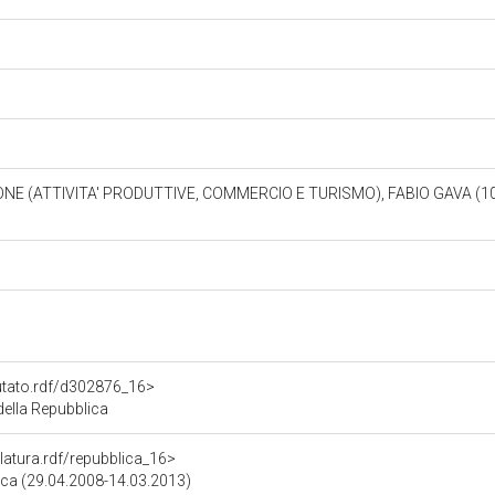
E (ATTIVITA' PRODUTTIVE, COMMERCIO E TURISMO), FABIO GAVA (10
putato.rdf/d302876_16>
della Repubblica
slatura.rdf/repubblica_16>
lica (29.04.2008-14.03.2013)