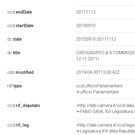
20111112
ocd:
endDate
20100910
ocd:
startDate
dc:
date
20100910-20111112
dc:
title
CAPOGRUPPO di X COMMISSION
12.11.2011)
ods:
modified
2019-04-30T13:00:42Z
rdf:
type
ocd:ufficioParlamentare
ufficio Parlamentare
ocd:
rif_deputato
<http://dati.camera.it/ocd/de
FABIO GAVA, XVI Legislatura 
ocd:
rif_leg
<http://dati.camera.it/ocd/legi
Legislatura XVI della Repubb