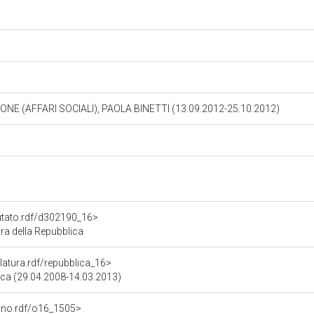
NE (AFFARI SOCIALI), PAOLA BINETTI (13.09.2012-25.10.2012)
putato.rdf/d302190_16>
ra della Repubblica
slatura.rdf/repubblica_16>
lica (29.04.2008-14.03.2013)
gano.rdf/o16_1505>