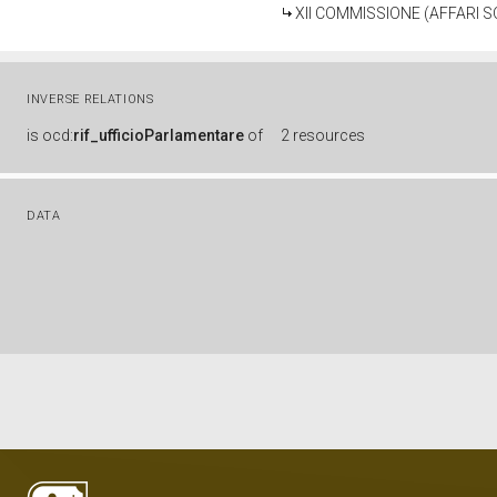
XII COMMISSIONE (AFFARI SO
INVERSE RELATIONS
is
ocd:
rif_ufficioParlamentare
of
2 resources
DATA