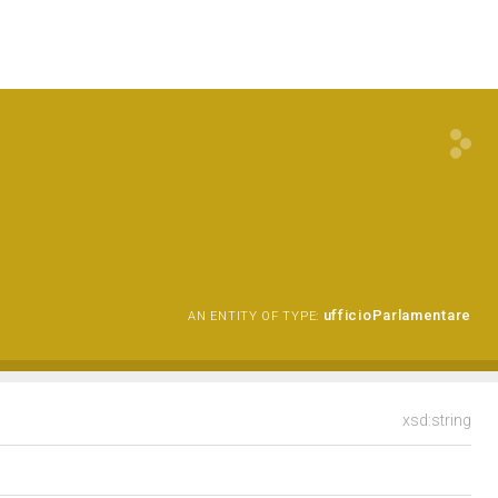
ufficioParlamentare
AN ENTITY OF TYPE:
xsd:string