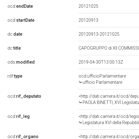
20121025
ocd:
endDate
20120913
ocd:
startDate
dc:
date
20120913-20121025
dc:
title
CAPOGRUPPO di XII COMMISSIO
ods:
modified
2019-04-30T13:00:13Z
rdf:
type
ocd:ufficioParlamentare
ufficio Parlamentare
ocd:
rif_deputato
<http://dati.camera.it/ocd/de
PAOLA BINETTI, XVI Legislatu
ocd:
rif_leg
<http://dati.camera.it/ocd/legi
Legislatura XVI della Repubb
ocd:
rif_organo
<http://dati.camera.it/ocd/or