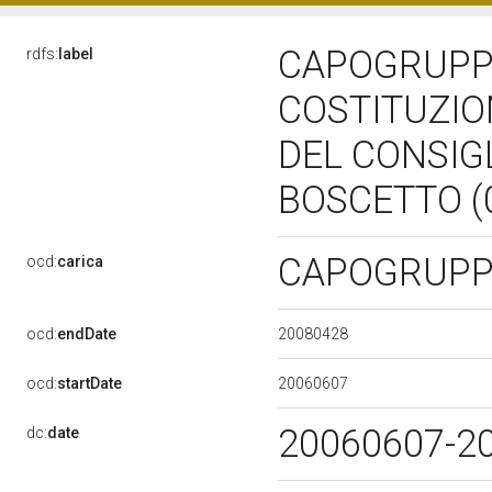
CAPOGRUPPO
rdfs:
label
COSTITUZIO
DEL CONSIGL
BOSCETTO (0
CAPOGRUP
ocd:
carica
20080428
ocd:
endDate
20060607
ocd:
startDate
20060607-2
dc:
date