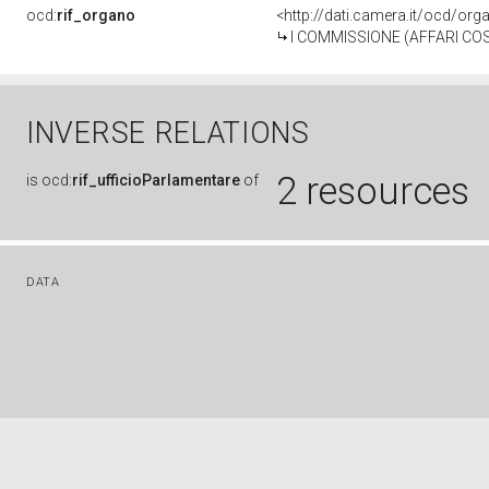
ocd:
rif_organo
<http://dati.camera.it/ocd/or
I COMMISSIONE (AFFARI COS
INVERSE RELATIONS
2 resources
is
ocd:
rif_ufficioParlamentare
of
DATA