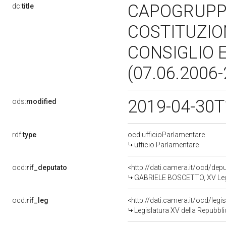
CAPOGRUPPO
dc:
title
COSTITUZIO
CONSIGLIO E
(07.06.2006
2019-04-30T
ods:
modified
rdf:
type
ocd:ufficioParlamentare
ufficio Parlamentare
ocd:
rif_deputato
<http://dati.camera.it/ocd/de
GABRIELE BOSCETTO, XV Legi
ocd:
rif_leg
<http://dati.camera.it/ocd/legi
Legislatura XV della Repubbl