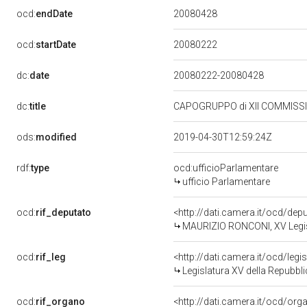
20080428
ocd:
endDate
20080222
ocd:
startDate
dc:
date
20080222-20080428
dc:
title
CAPOGRUPPO di XII COMMISSIO
ods:
modified
2019-04-30T12:59:24Z
rdf:
type
ocd:ufficioParlamentare
ufficio Parlamentare
ocd:
rif_deputato
<http://dati.camera.it/ocd/de
MAURIZIO RONCONI, XV Legisl
ocd:
rif_leg
<http://dati.camera.it/ocd/legi
Legislatura XV della Repubbl
ocd:
rif_organo
<http://dati.camera.it/ocd/or