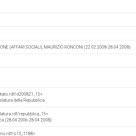
NE (AFFARI SOCIALI), MAURIZIO RONCONI (22.02.2008-28.04.2008)
putato.rdf/d200821_15>
atura della Repubblica
slatura.rdf/repubblica_15>
ica (28.04.2006-28.04.2008)
gano.rdf/o15_1188>