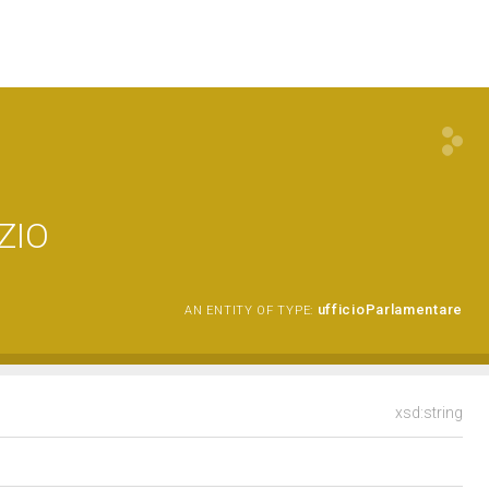
ZIO
ufficioParlamentare
AN ENTITY OF TYPE:
xsd:string