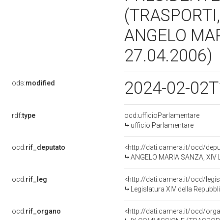
(TRASPORTI
ANGELO MARI
27.04.2006)
2024-02-02T
ods:
modified
rdf:
type
ocd:ufficioParlamentare
ufficio Parlamentare
ocd:
rif_deputato
<http://dati.camera.it/ocd/de
ANGELO MARIA SANZA, XIV Le
ocd:
rif_leg
<http://dati.camera.it/ocd/legi
Legislatura XIV della Repubb
ocd:
rif_organo
<http://dati.camera.it/ocd/or