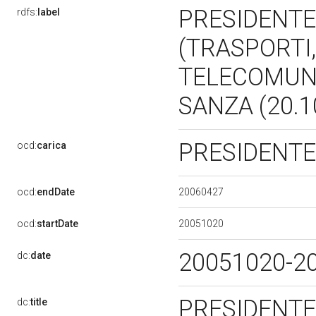
PRESIDENTE
rdfs:
label
(TRASPORTI,
TELECOMUNI
SANZA (20.1
PRESIDENT
ocd:
carica
20060427
ocd:
endDate
20051020
ocd:
startDate
20051020-2
dc:
date
PRESIDENTE
dc:
title