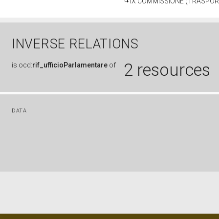
IX COMMISSIONE (TRASPORT
INVERSE RELATIONS
2 resources
is
ocd:
rif_ufficioParlamentare
of
DATA