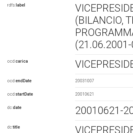
VICEPRESID
rdfs:
label
(BILANCIO, 
PROGRAMMAZ
(21.06.2001
VICEPRESI
ocd:
carica
20031007
ocd:
endDate
20010621
ocd:
startDate
20010621-2
dc:
date
VICEPRESID
dc:
title