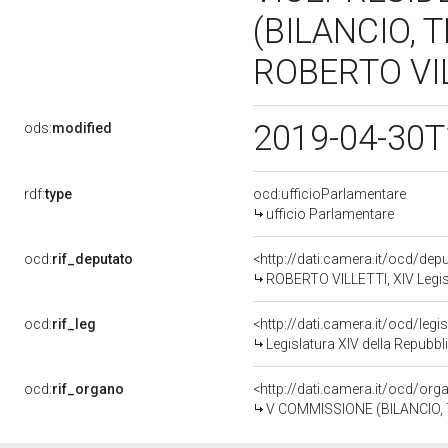
(BILANCIO,
ROBERTO VIL
2019-04-30T
ods:
modified
rdf:
type
ocd:ufficioParlamentare
ufficio Parlamentare
ocd:
rif_deputato
<http://dati.camera.it/ocd/de
ROBERTO VILLETTI, XIV Legisl
ocd:
rif_leg
<http://dati.camera.it/ocd/legi
Legislatura XIV della Repubb
ocd:
rif_organo
<http://dati.camera.it/ocd/or
V COMMISSIONE (BILANCIO