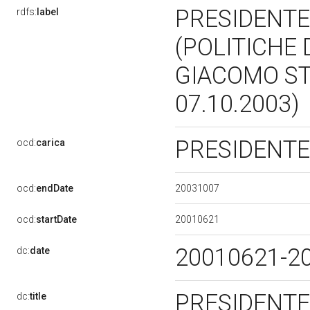
PRESIDENTE
rdfs:
label
(POLITICHE 
GIACOMO STU
07.10.2003)
PRESIDENT
ocd:
carica
20031007
ocd:
endDate
20010621
ocd:
startDate
20010621-2
dc:
date
PRESIDENTE
dc:
title