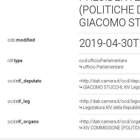
(POLITICHE 
GIACOMO STU
2019-04-30T
ods:
modified
rdf:
type
ocd:ufficioParlamentare
ufficio Parlamentare
ocd:
rif_deputato
<http://dati.camera.it/ocd/de
GIACOMO STUCCHI, XIV Legisl
ocd:
rif_leg
<http://dati.camera.it/ocd/legi
Legislatura XIV della Repubb
ocd:
rif_organo
<http://dati.camera.it/ocd/or
XIV COMMISSIONE (POLITIC