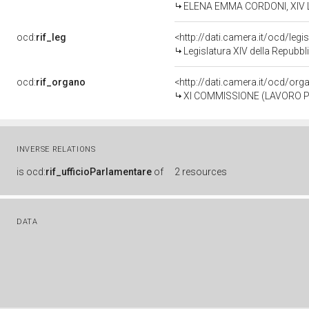
ELENA EMMA CORDONI, XIV Le
ocd:
rif_leg
<http://dati.camera.it/ocd/legi
Legislatura XIV della Repubb
ocd:
rif_organo
<http://dati.camera.it/ocd/or
XI COMMISSIONE (LAVORO P
INVERSE RELATIONS
is
ocd:
rif_ufficioParlamentare
of
2 resources
DATA