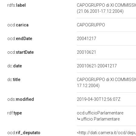
rdfs:
label
CAPOGRUPPO di XI COMMISSI
(21.06.2001-17.12.2004)
ocd:
carica
CAPOGRUPPO
20041217
ocd:
endDate
20010621
ocd:
startDate
dc:
date
20010621-20041217
dc:
title
CAPOGRUPPO di XI COMMISSIO
17.12.2004)
ods:
modified
2019-04-30T12:56:07Z
rdf:
type
ocd:ufficioParlamentare
ufficio Parlamentare
ocd:
rif_deputato
<http://dati.camera.it/ocd/de