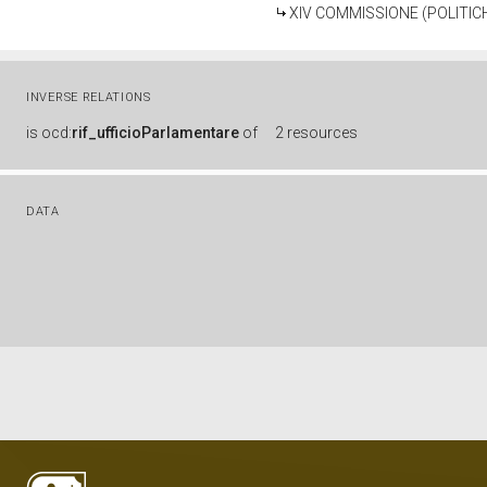
XIV COMMISSIONE (POLITIC
INVERSE RELATIONS
is
ocd:
rif_ufficioParlamentare
of
2 resources
DATA