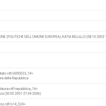
NE (POLITICHE DELL'UNIONE EUROPEA), KATIA BELLILLO (08.10.2003-
putato.rdf/d300023_14>
ura della Repubblica
slatura.rdf/repubblica_14>
lica (30.05.2001-27.04.2006)
gano.rdf/o14_524>