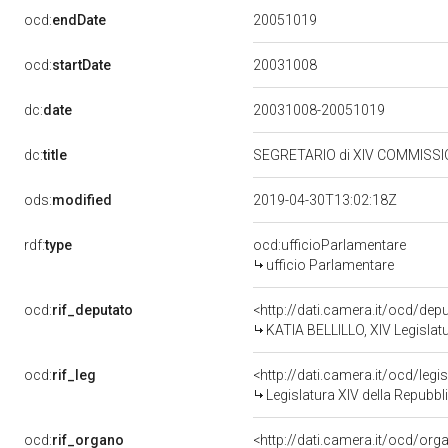
20051019
ocd:
endDate
20031008
ocd:
startDate
dc:
date
20031008-20051019
dc:
title
SEGRETARIO di XIV COMMISSIO
ods:
modified
2019-04-30T13:02:18Z
rdf:
type
ocd:ufficioParlamentare
ufficio Parlamentare
ocd:
rif_deputato
<http://dati.camera.it/ocd/de
KATIA BELLILLO, XIV Legislat
ocd:
rif_leg
<http://dati.camera.it/ocd/legi
Legislatura XIV della Repubb
ocd:
rif_organo
<http://dati.camera.it/ocd/or