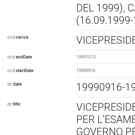
DEL 1999),
(16.09.1999
VICEPRESI
ocd:
carica
19991013
ocd:
endDate
19990916
ocd:
startDate
19990916-1
dc:
date
VICEPRESID
dc:
title
PER L'ESAM
GOVERNO PE