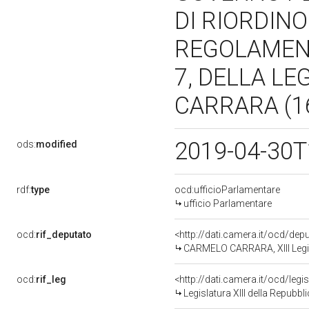
DI RIORDINO
REGOLAMENTA
7, DELLA LE
CARRARA (16
2019-04-30T
ods:
modified
rdf:
type
ocd:ufficioParlamentare
ufficio Parlamentare
ocd:
rif_deputato
<http://dati.camera.it/ocd/de
CARMELO CARRARA, XIII Legis
ocd:
rif_leg
<http://dati.camera.it/ocd/legi
Legislatura XIII della Repubb