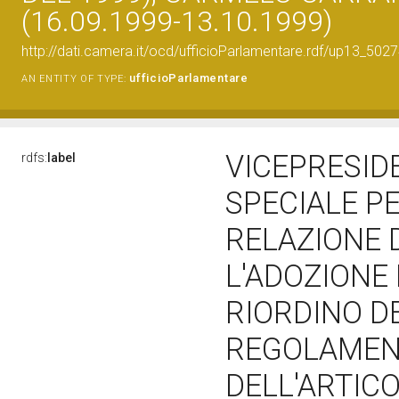
(16.09.1999-13.10.1999)
http://dati.camera.it/ocd/ufficioParlamentare.rdf/up13_
ufficioParlamentare
AN ENTITY OF TYPE:
VICEPRESID
rdfs:
label
SPECIALE P
RELAZIONE 
L'ADOZIONE
RIORDINO D
REGOLAMENTA
DELL'ARTICO