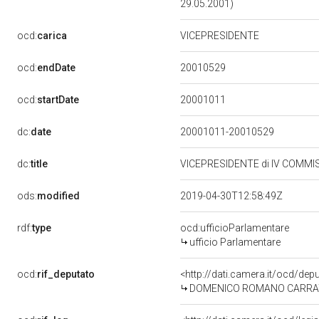
29.05.2001)
ocd:
carica
VICEPRESIDENTE
20010529
ocd:
endDate
20001011
ocd:
startDate
dc:
date
20001011-20010529
dc:
title
VICEPRESIDENTE di IV COMMI
ods:
modified
2019-04-30T12:58:49Z
rdf:
type
ocd:ufficioParlamentare
ufficio Parlamentare
ocd:
rif_deputato
<http://dati.camera.it/ocd/de
DOMENICO ROMANO CARRATELLI