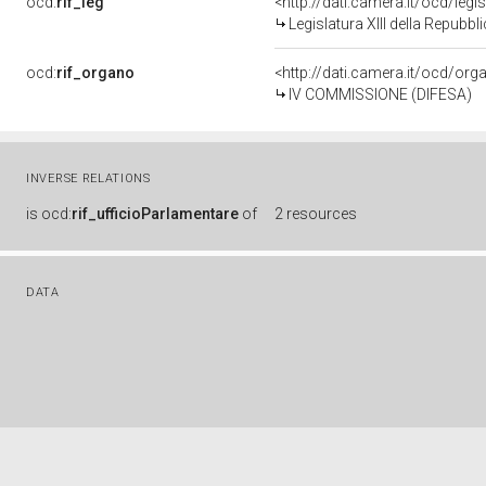
ocd:
rif_leg
<http://dati.camera.it/ocd/legi
Legislatura XIII della Repubb
ocd:
rif_organo
<http://dati.camera.it/ocd/or
IV COMMISSIONE (DIFESA)
INVERSE RELATIONS
is
ocd:
rif_ufficioParlamentare
of
2 resources
DATA