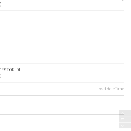
1)
GESTORI DI
1)
xsd:dateTime