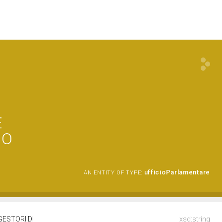
E
NO
ufficioParlamentare
AN ENTITY OF TYPE:
GESTORI DI
xsd:string