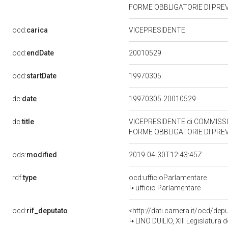
FORME OBBLIGATORIE DI PREVI
ocd:
carica
VICEPRESIDENTE
20010529
ocd:
endDate
19970305
ocd:
startDate
dc:
date
19970305-20010529
dc:
title
VICEPRESIDENTE di COMMISSI
FORME OBBLIGATORIE DI PREVI
ods:
modified
2019-04-30T12:43:45Z
rdf:
type
ocd:ufficioParlamentare
ufficio Parlamentare
ocd:
rif_deputato
<http://dati.camera.it/ocd/de
LINO DUILIO, XIII Legislatura 