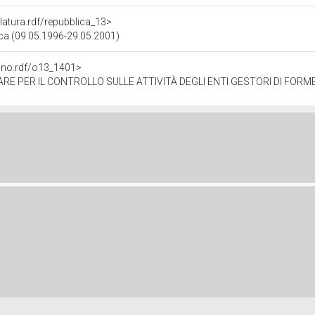
slatura.rdf/repubblica_13>
lica (09.05.1996-29.05.2001)
gano.rdf/o13_1401>
 PER IL CONTROLLO SULLE ATTIVITÀ DEGLI ENTI GESTORI DI FORME