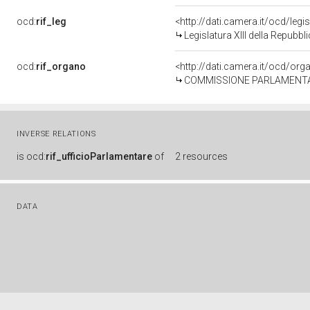
ocd:
rif_leg
<http://dati.camera.it/ocd/legi
Legislatura XIII della Repubb
ocd:
rif_organo
<http://dati.camera.it/ocd/or
COMMISSIONE PARLAMENTARE
INVERSE RELATIONS
is
ocd:
rif_ufficioParlamentare
of
2 resources
DATA