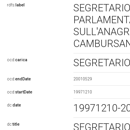
SEGRETARIO
rdfs:
label
PARLAMENTA
SULL'ANAGR
CAMBURSANO
SEGRETARI
ocd:
carica
20010529
ocd:
endDate
19971210
ocd:
startDate
19971210-2
dc:
date
SEGRETARIO
dc:
title