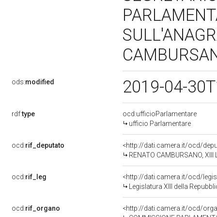
PARLAMENTA
SULL'ANAGR
CAMBURSANO
2019-04-30T
ods:
modified
rdf:
type
ocd:ufficioParlamentare
ufficio Parlamentare
ocd:
rif_deputato
<http://dati.camera.it/ocd/de
RENATO CAMBURSANO, XIII Le
ocd:
rif_leg
<http://dati.camera.it/ocd/legi
Legislatura XIII della Repubb
ocd:
rif_organo
<http://dati.camera.it/ocd/or