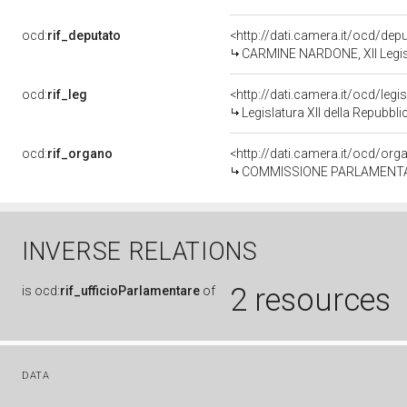
ocd:
rif_deputato
<http://dati.camera.it/ocd/de
CARMINE NARDONE, XII Legisl
ocd:
rif_leg
<http://dati.camera.it/ocd/legi
Legislatura XII della Repubbl
ocd:
rif_organo
<http://dati.camera.it/ocd/or
COMMISSIONE PARLAMENTARE D'I
INVERSE RELATIONS
2 resources
is
ocd:
rif_ufficioParlamentare
of
DATA