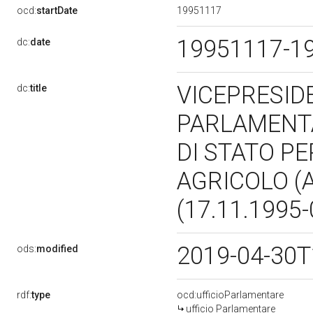
19951117
ocd:
startDate
19951117-1
dc:
date
VICEPRESID
dc:
title
PARLAMENTA
DI STATO P
AGRICOLO (
(17.11.1995
2019-04-30T
ods:
modified
rdf:
type
ocd:ufficioParlamentare
ufficio Parlamentare