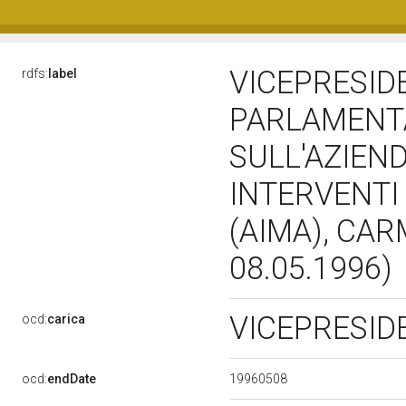
VICEPRESID
rdfs:
label
PARLAMENTA
SULL'AZIEND
INTERVENTI
(AIMA), CAR
08.05.1996)
VICEPRESI
ocd:
carica
19960508
ocd:
endDate