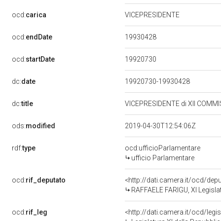
ocd:
carica
VICEPRESIDENTE
19930428
ocd:
endDate
19920730
ocd:
startDate
dc:
date
19920730-19930428
dc:
title
VICEPRESIDENTE di XII COMMIS
ods:
modified
2019-04-30T12:54:06Z
rdf:
type
ocd:ufficioParlamentare
ufficio Parlamentare
ocd:
rif_deputato
<http://dati.camera.it/ocd/de
RAFFAELE FARIGU, XI Legislat
ocd:
rif_leg
<http://dati.camera.it/ocd/legi