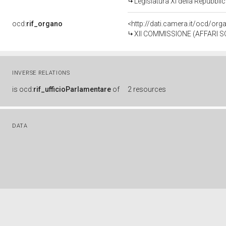
Legislatura XI della Repubbl
ocd:
rif_organo
<http://dati.camera.it/ocd/or
XII COMMISSIONE (AFFARI SO
INVERSE RELATIONS
is
ocd:
rif_ufficioParlamentare
of
2 resources
DATA