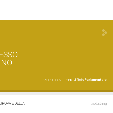
RESSO
UNO
ufficioParlamentare
AN ENTITY OF TYPE:
UROPA E DELLA
xsd:string