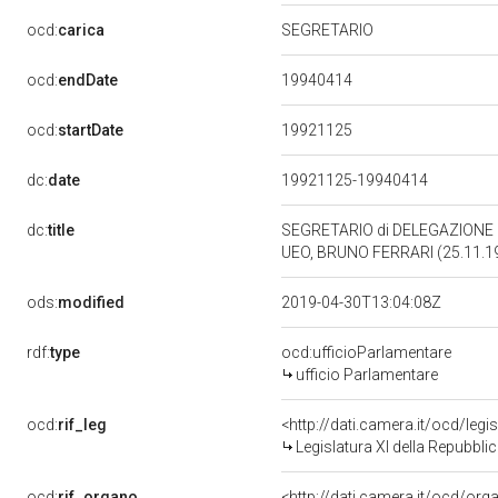
ocd:
carica
SEGRETARIO
19940414
ocd:
endDate
19921125
ocd:
startDate
dc:
date
19921125-19940414
dc:
title
SEGRETARIO di DELEGAZIONE
UEO, BRUNO FERRARI (25.11.1
ods:
modified
2019-04-30T13:04:08Z
rdf:
type
ocd:ufficioParlamentare
ufficio Parlamentare
ocd:
rif_leg
<http://dati.camera.it/ocd/legi
Legislatura XI della Repubbl
ocd:
rif_organo
<http://dati.camera.it/ocd/or