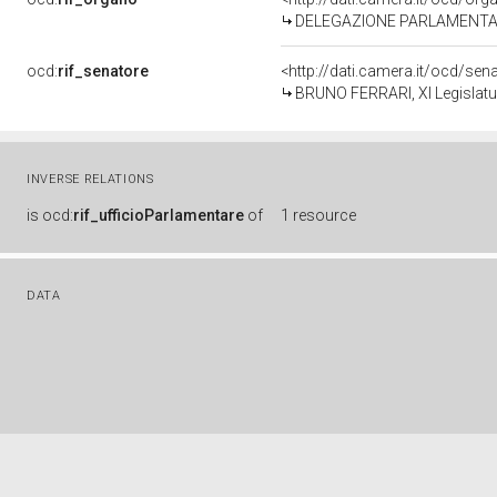
DELEGAZIONE PARLAMENTAR
ocd:
rif_senatore
<http://dati.camera.it/ocd/se
BRUNO FERRARI, XI Legislatu
INVERSE RELATIONS
is
ocd:
rif_ufficioParlamentare
of
1 resource
DATA