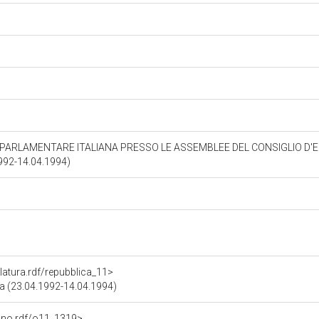
 PARLAMENTARE ITALIANA PRESSO LE ASSEMBLEE DEL CONSIGLIO D'E
992-14.04.1994)
slatura.rdf/repubblica_11>
ica (23.04.1992-14.04.1994)
gano.rdf/o11_1319>