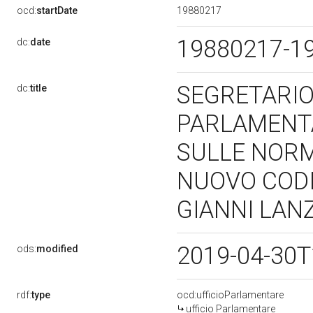
19880217
ocd:
startDate
19880217-1
dc:
date
SEGRETARIO
dc:
title
PARLAMENTA
SULLE NORM
NUOVO CODI
GIANNI LANZ
2019-04-30T
ods:
modified
rdf:
type
ocd:ufficioParlamentare
ufficio Parlamentare