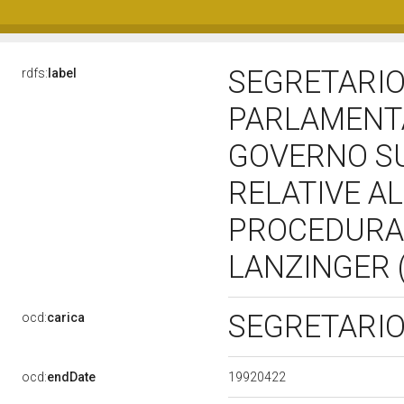
SEGRETARIO
rdfs:
label
PARLAMENTA
GOVERNO S
RELATIVE A
PROCEDURA 
LANZINGER (
SEGRETARI
ocd:
carica
19920422
ocd:
endDate