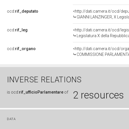
ocd:
rif_deputato
<http://dati.camera.it/ocd/de
GIANNI LANZINGER, X Legisla
ocd:
rif_leg
<http://dati.camera.it/ocd/legi
Legislatura X della Repubbli
ocd:
rif_organo
<http://dati.camera.it/ocd/or
COMMISSIONE PARLAMENTARE PER I
INVERSE RELATIONS
2 resources
is
ocd:
rif_ufficioParlamentare
of
DATA