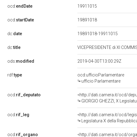
19911015
ocd:
endDate
19891018
ocd:
startDate
dc:
date
19891018-19911015
dc:
title
VICEPRESIDENTE di XI COMMIS
ods:
modified
2019-04-30T13:00:29Z
rdf:
type
ocd:ufficioParlamentare
ufficio Parlamentare
ocd:
rif_deputato
<http://dati.camera.it/ocd/de
GIORGIO GHEZZI, X Legislatur
ocd:
rif_leg
<http://dati.camera.it/ocd/legi
Legislatura X della Repubbli
ocd:
rif_organo
<http://dati.camera.it/ocd/or