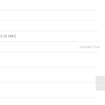
15.10.1991)
xsd:dateTime