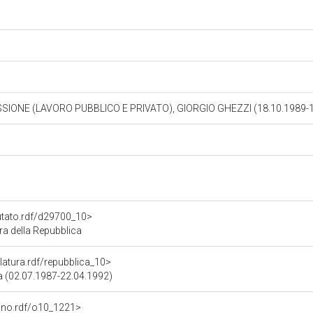
SIONE (LAVORO PUBBLICO E PRIVATO), GIORGIO GHEZZI (18.10.1989-
putato.rdf/d29700_10>
a della Repubblica
slatura.rdf/repubblica_10>
ca (02.07.1987-22.04.1992)
gano.rdf/o10_1221>