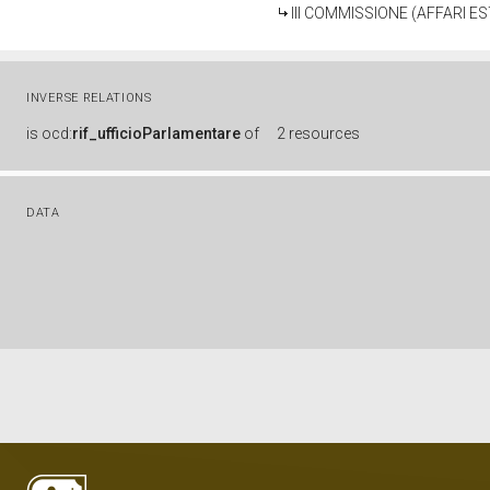
III COMMISSIONE (AFFARI E
INVERSE RELATIONS
is
ocd:
rif_ufficioParlamentare
of
2 resources
DATA