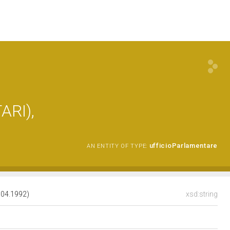
ARI),
ufficioParlamentare
AN ENTITY OF TYPE:
.04.1992)
xsd:string