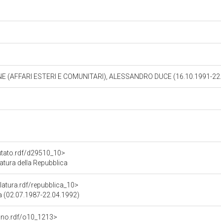
NE (AFFARI ESTERI E COMUNITARI), ALESSANDRO DUCE (16.10.1991-22
putato.rdf/d29510_10>
tura della Repubblica
slatura.rdf/repubblica_10>
ca (02.07.1987-22.04.1992)
gano.rdf/o10_1213>