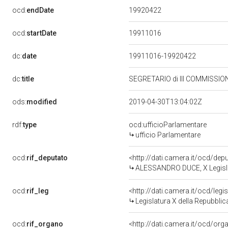
19920422
ocd:
endDate
19911016
ocd:
startDate
dc:
date
19911016-19920422
dc:
title
SEGRETARIO di III COMMISSIO
ods:
modified
2019-04-30T13:04:02Z
rdf:
type
ocd:ufficioParlamentare
ufficio Parlamentare
ocd:
rif_deputato
<http://dati.camera.it/ocd/de
ALESSANDRO DUCE, X Legisla
ocd:
rif_leg
<http://dati.camera.it/ocd/legi
Legislatura X della Repubbli
ocd:
rif_organo
<http://dati.camera.it/ocd/or