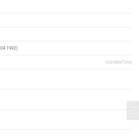
.04.1992)
xsd:dateTime