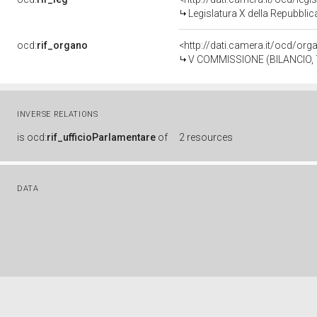
Legislatura X della Repubbli
ocd:
rif_organo
<http://dati.camera.it/ocd/or
V COMMISSIONE (BILANCIO
INVERSE RELATIONS
is
ocd:
rif_ufficioParlamentare
of
2 resources
DATA