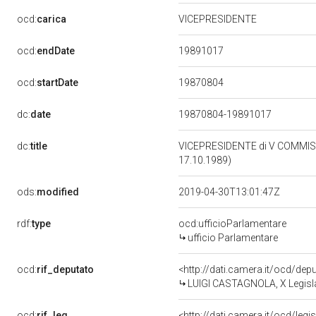
ocd:
carica
VICEPRESIDENTE
19891017
ocd:
endDate
19870804
ocd:
startDate
dc:
date
19870804-19891017
dc:
title
VICEPRESIDENTE di V COMMIS
17.10.1989)
ods:
modified
2019-04-30T13:01:47Z
rdf:
type
ocd:ufficioParlamentare
ufficio Parlamentare
ocd:
rif_deputato
<http://dati.camera.it/ocd/de
LUIGI CASTAGNOLA, X Legisla
ocd:
rif_leg
<http://dati.camera.it/ocd/legi