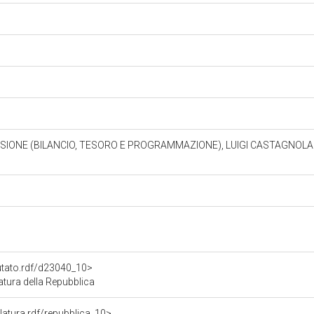
SIONE (BILANCIO, TESORO E PROGRAMMAZIONE), LUIGI CASTAGNOLA (
putato.rdf/d23040_10>
tura della Repubblica
slatura.rdf/repubblica_10>