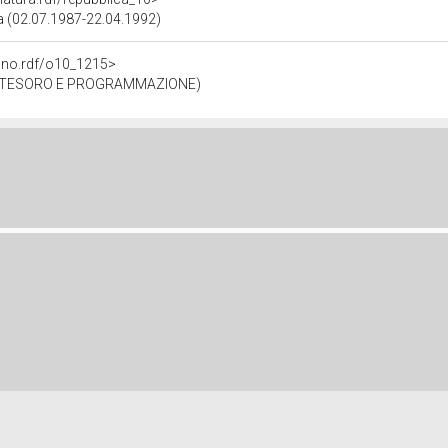
ca (02.07.1987-22.04.1992)
gano.rdf/o10_1215>
, TESORO E PROGRAMMAZIONE)