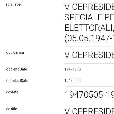
VICEPRESID
rdfs:
label
SPECIALE PE
ELETTORALI
(05.05.1947
VICEPRESI
ocd:
carica
19471018
ocd:
endDate
19470505
ocd:
startDate
19470505-1
dc:
date
VICEPRESID
dc:
title