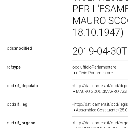
PER L'ESAME
MAURO SCOC
18.10.1947)
2019-04-30T
ods:
modified
rdf:
type
ocd:ufficioParlamentare
ufficio Parlamentare
ocd:
rif_deputato
<http://dati.camera.it/ocd/de
MAURO SCOCCIMARRO, Assem
ocd:
rif_leg
<http://dati.camera.it/ocd/legi
Assemblea Costituente (25.0
ocd:
rif_organo
<http://dati.camera.it/ocd/or