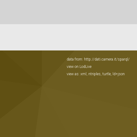
data from:
http://dati.camera.it/sparql/
view on LodLive
view as:
xml
,
ntriples
,
turtle
,
ld+json