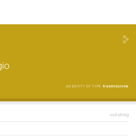
gio
trasmissione
AN ENTITY OF TYPE:
xsd:string