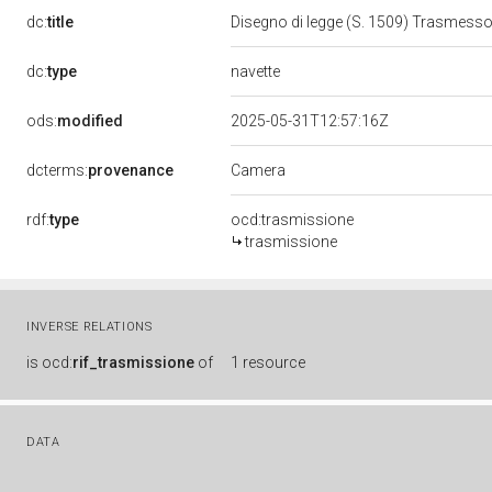
dc:
title
Disegno di legge (S. 1509) Trasmess
navette
dc:
type
ods:
modified
2025-05-31T12:57:16Z
Camera
dcterms:
provenance
rdf:
type
ocd:trasmissione
trasmissione
INVERSE RELATIONS
is
ocd:
rif_trasmissione
of
1 resource
DATA