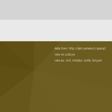
data from:
http://dati.camera.it/sparql/
view on LodLive
view as:
xml
,
ntriples
,
turtle
,
ld+json