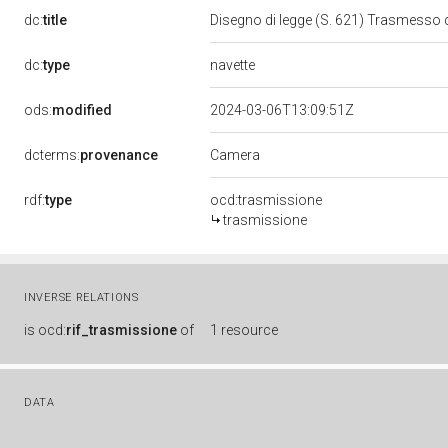
dc:
title
Disegno di legge (S. 621) Trasmesso 
navette
dc:
type
ods:
modified
2024-03-06T13:09:51Z
Camera
dcterms:
provenance
rdf:
type
ocd:trasmissione
trasmissione
INVERSE RELATIONS
is
ocd:
rif_trasmissione
of
1 resource
DATA