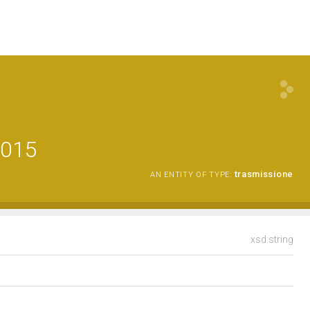
2015
trasmissione
AN ENTITY OF TYPE:
xsd:string