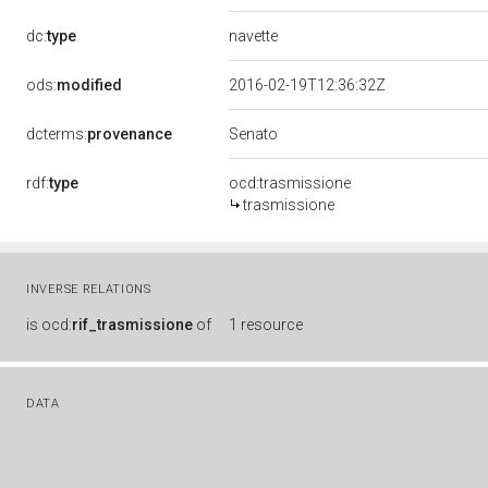
navette
dc:
type
ods:
modified
2016-02-19T12:36:32Z
Senato
dcterms:
provenance
rdf:
type
ocd:trasmissione
trasmissione
INVERSE RELATIONS
is
ocd:
rif_trasmissione
of
1 resource
DATA