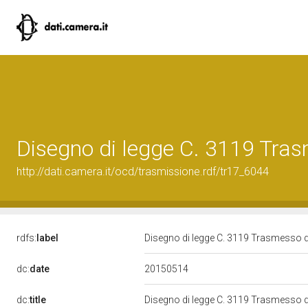
Disegno di legge C. 3119 Tra
http://dati.camera.it/ocd/trasmissione.rdf/tr17_6044
rdfs:
label
Disegno di legge C. 3119 Trasmesso 
20150514
dc:
date
dc:
title
Disegno di legge C. 3119 Trasmesso 