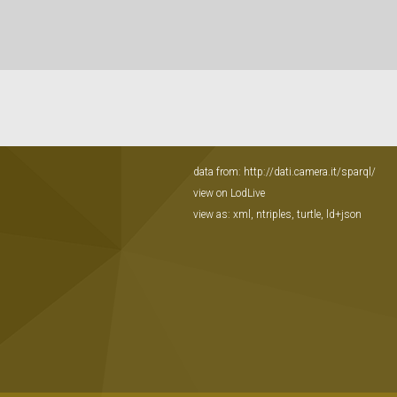
data from:
http://dati.camera.it/sparql/
view on LodLive
view as:
xml
,
ntriples
,
turtle
,
ld+json