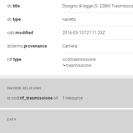
dc:
title
Disegno di legge (S. 2284) Trasmess
navette
dc:
type
ods:
modified
2016-03-15T21:11:23Z
Camera
dcterms:
provenance
rdf:
type
ocd:trasmissione
trasmissione
INVERSE RELATIONS
is
ocd:
rif_trasmissione
of
1 resource
DATA