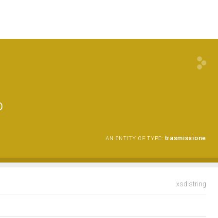
o
trasmissione
AN ENTITY OF TYPE:
xsd:string