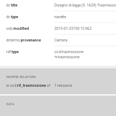
dc:
title
Disegno di legge (S. 1629) Trasmesso
navette
dc:
type
ods:
modified
2015-01-23T00:15:06Z
Camera
dcterms:
provenance
rdf:
type
ocd:trasmissione
trasmissione
INVERSE RELATIONS
is
ocd:
rif_trasmissione
of
1 resource
DATA